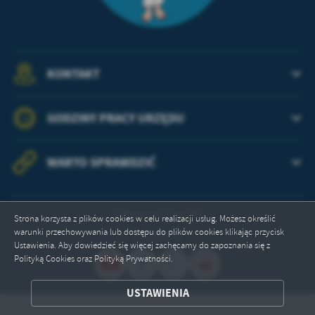
KONTAKT
GODZINY PRACY URZĘDU
WARTO SPRAWDZIĆ
Odwiedzin: 149340
Strona korzysta z plików cookies w celu realizacji usług. Możesz określić
warunki przechowywania lub dostępu do plików cookies klikając przycisk
Online: 1
Ustawienia. Aby dowiedzieć się więcej zachęcamy do zapoznania się z
Polityką Cookies oraz Polityką Prywatności.
ZAPISZ WYBRANE
USTAWIENIA
ODRZUĆ WSZYSTKIE