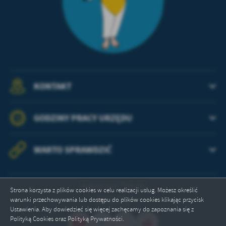
KONTAKT
GODZINY PRACY URZĘDU
WARTO SPRAWDZIĆ
Odwiedzin: 149195
Strona korzysta z plików cookies w celu realizacji usług. Możesz określić
warunki przechowywania lub dostępu do plików cookies klikając przycisk
Online: 2
Ustawienia. Aby dowiedzieć się więcej zachęcamy do zapoznania się z
Polityką Cookies oraz Polityką Prywatności.