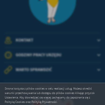
KONTAKT
GODZINY PRACY URZĘDU
WARTO SPRAWDZIĆ
Odwiedzin: 152171
Strona korzysta z plików cookies w celu realizacji usług. Możesz określić
warunki przechowywania lub dostępu do plików cookies klikając przycisk
Online: 13
Ustawienia. Aby dowiedzieć się więcej zachęcamy do zapoznania się z
Polityką Cookies oraz Polityką Prywatności.