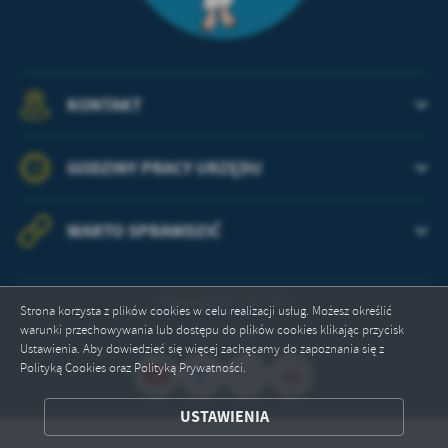
KONTAKT
GODZINY PRACY URZĘDU
WARTO SPRAWDZIĆ
Odwiedzin: 151181
Strona korzysta z plików cookies w celu realizacji usług. Możesz określić
warunki przechowywania lub dostępu do plików cookies klikając przycisk
Online: 1
Ustawienia. Aby dowiedzieć się więcej zachęcamy do zapoznania się z
Polityką Cookies oraz Polityką Prywatności.
ZAPISZ WYBRANE
USTAWIENIA
ODRZUĆ WSZYSTKIE