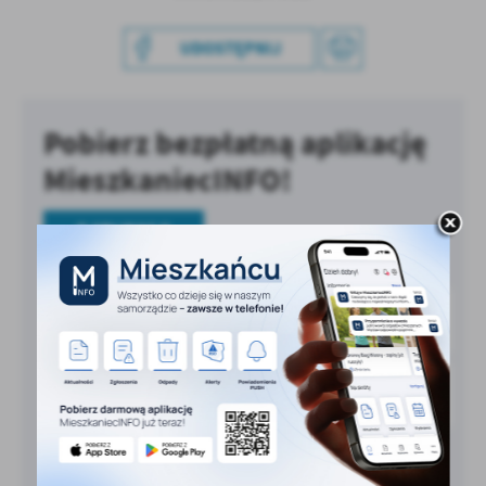
treści w postaci wiadomości, ofert, komunikatów mediów
społecznościowych.
UDOSTĘPNIJ
Pobierz bezpłatną aplikację
MieszkaniecINFO!
O APLIKACJI