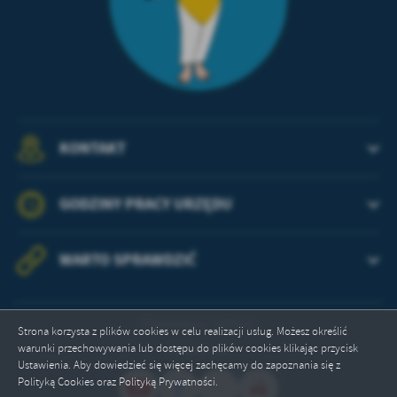
KONTAKT
GODZINY PRACY URZĘDU
WARTO SPRAWDZIĆ
Odwiedzin: 150531
Strona korzysta z plików cookies w celu realizacji usług. Możesz określić
warunki przechowywania lub dostępu do plików cookies klikając przycisk
Online: 42
Ustawienia. Aby dowiedzieć się więcej zachęcamy do zapoznania się z
Polityką Cookies oraz Polityką Prywatności.