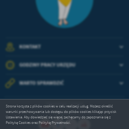
KONTAKT
GODZINY PRACY URZĘDU
WARTO SPRAWDZIĆ
Odwiedzin: 150924
Strona korzysta z plików cookies w celu realizacji usług. Możesz określić
warunki przechowywania lub dostępu do plików cookies klikając przycisk
Online: 17
Ustawienia. Aby dowiedzieć się więcej zachęcamy do zapoznania się z
Polityką Cookies oraz Polityką Prywatności.